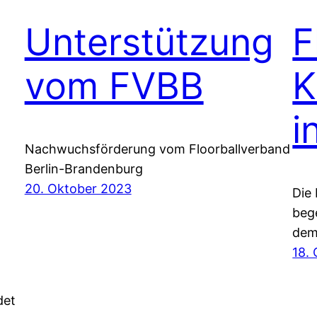
Unterstützung
F
vom FVBB
K
i
Nachwuchsförderung vom Floorballverband
Berlin-Brandenburg
20. Oktober 2023
Die
beg
dem
18.
det