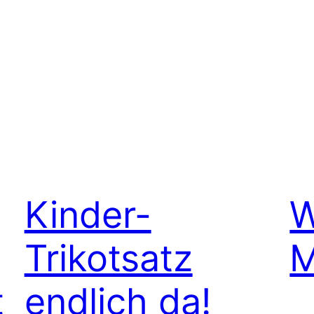
Kinder-
W
Trikotsatz
M
t
endlich da!