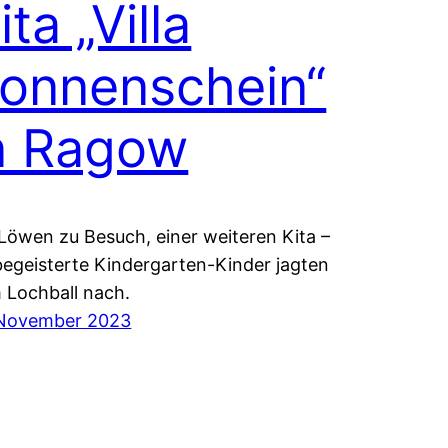
ita „Villa
onnenschein“
n Ragow
 Löwen zu Besuch, einer weiteren Kita –
begeisterte Kindergarten-Kinder jagten
 Lochball nach.
 November 2023