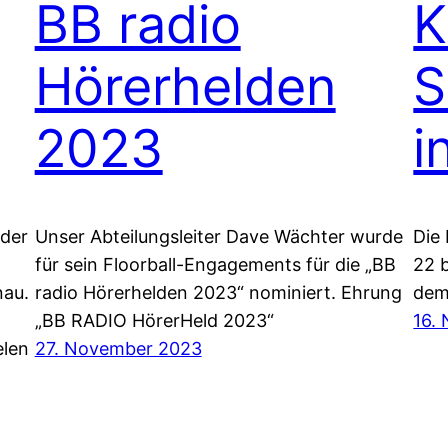
BB radio
K
Hörerhelden
S
2023
i
lder
Unser Abteilungsleiter Dave Wächter wurde
Die
für sein Floorball-Engagements für die „BB
22 
nau.
radio Hörerhelden 2023“ nominiert. Ehrung
dem
„BB RADIO HörerHeld 2023“
16.
elen
27. November 2023