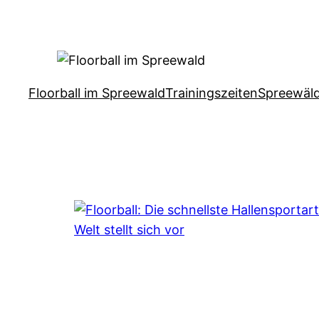
Zum
Inhalt
springen
Floorball im Spreewald
Trainingszeiten
Spreewäld