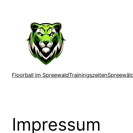
Zum
Inhalt
springen
Floorball im Spreewald
Trainingszeiten
Spreewäld
Impressum